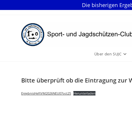
Die bisherigen Erge
Zum
Inhalt
springen
Über den SUJC
Bitte überprüft ob die Eintragung zur
ErgebnisHeftVM2026NEU07oct25
Herunterladen