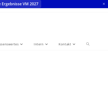
e Ergebnisse VM 2027
✕
ssenswertes
Intern
Kontakt
Website-
Suche
umschalten