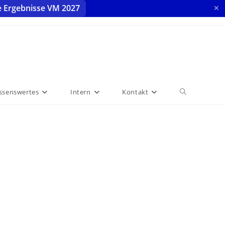
e Ergebnisse VM 2027
✕
ssenswertes
Intern
Kontakt
Website-
Suche
umschalten