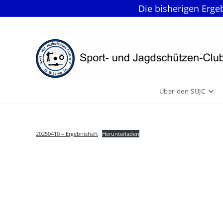
Die bisherigen Erge
Zum
Inhalt
springen
Über den SUJC
20250410 – Ergebnisheft
Herunterladen