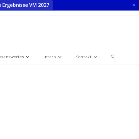
e Ergebnisse VM 2027
✕
ssenswertes
Intern
Kontakt
Website-
Suche
umschalten